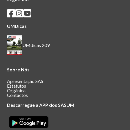
Seguir os SASUM no Facebook
Seguir os SASUM no Instagram
Seguir os SASUM no Youtube
UMDicas
UMdicas 209
Sobre Nós
Apresentação SAS
Estatutos
Orgânica
Contactos
Descarregue a APP dos SASUM