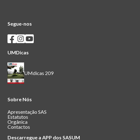
Segue-nos
Seguir os SASUM no Facebook
Seguir os SASUM no Instagram
Seguir os SASUM no Youtube
UMDicas
UMdicas 209
Sobre Nós
Apresentação SAS
Estatutos
Orgânica
Contactos
Descarregue a APP dos SASUM