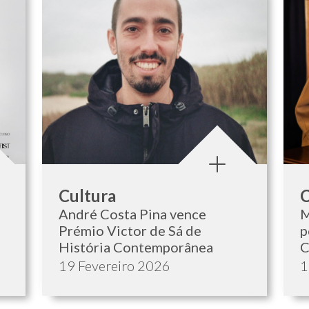
Categoria:
C
Cultura
C
André Costa Pina vence
M
Prémio Victor de Sá de
p
História Contemporânea
C
Data de publicação:
D
19 Fevereiro 2026
1