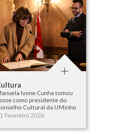
ategoria:
ultura
anuela Ivone Cunha tomou
osse como presidente do
onselho Cultural da UMinho
ata de publicação:
1 Fevereiro 2026