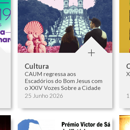
Categoria:
C
Cultura
C
CAUM regressa aos
X
Escadórios do Bom Jesus com
o XXIV Vozes Sobre a Cidade
Data de publicação:
D
25 Junho 2026
1