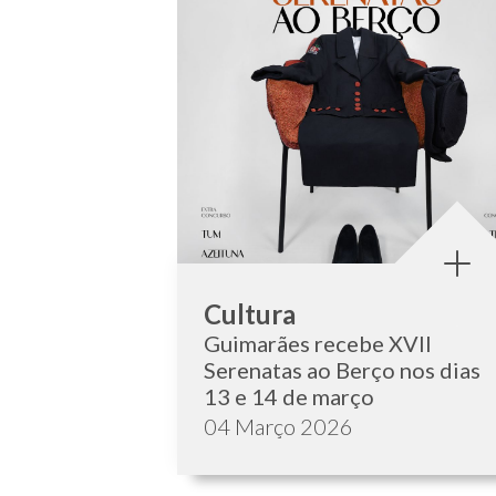
Categoria:
Cultura
Guimarães recebe XVII
Serenatas ao Berço nos dias
13 e 14 de março
Data de publicação:
04 Março 2026