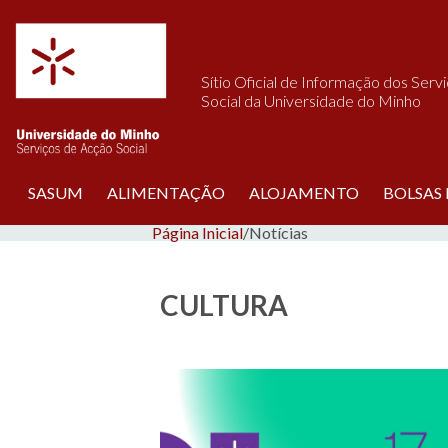
Saltar para o conteúdo
Sítio Oficial de Informação dos Serv
Social da Universidade do Minho
SASUM
ALIMENTAÇÃO
ALOJAMENTO
BOLSAS
Página Inicial
/
Notícias
CULTURA