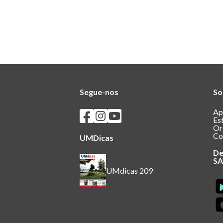
Segue-nos
So
Seguir os SASUM no Facebook
Seguir os SASUM no Instagram
Seguir os SASUM no Youtube
Ap
Es
Or
Co
UMDicas
De
S
UMdicas 209