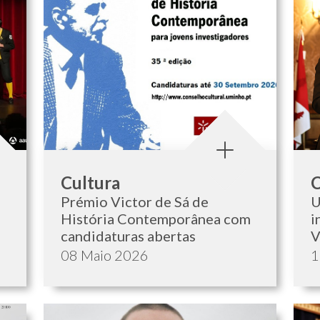
Categoria:
C
Cultura
C
Prémio Victor de Sá de
U
História Contemporânea com
i
candidaturas abertas
V
Data de publicação:
D
08 Maio 2026
1