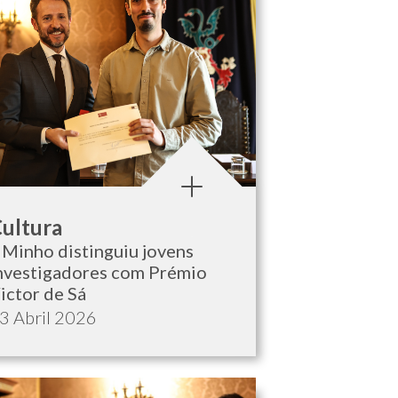
ategoria:
ultura
Minho distinguiu jovens
nvestigadores com Prémio
ictor de Sá
ata de publicação:
3 Abril 2026