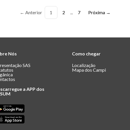
Ir para a página
Página atual:
Ir para a página
Ir para a página
Ir para a
←
Anterior
1
2
...
7
Próxima
→
bre Nós
Como chegar
resentação SAS
Localização
tatutos
Mapa dos Campi
gânica
ntactos
scarregue a APP dos
ASUM