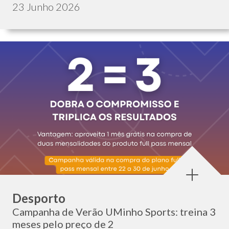
Data de publicação:
23 Junho 2026
Categoria:
Desporto
Campanha de Verão UMinho Sports: treina 3
meses pelo preço de 2