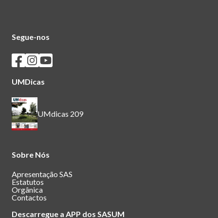
Segue-nos
Seguir os SASUM no Facebook
Seguir os SASUM no Instagram
Seguir os SASUM no Youtube
UMDicas
UMdicas 209
Sobre Nós
Apresentação SAS
Estatutos
Orgânica
Contactos
Descarregue a APP dos SASUM