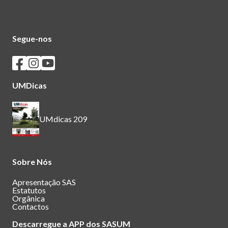
Segue-nos
Seguir os SASUM no Facebook
Seguir os SASUM no Instagram
Seguir os SASUM no Youtube
UMDicas
UMdicas 209
Sobre Nós
Apresentação SAS
Estatutos
Orgânica
Contactos
Descarregue a APP dos SASUM