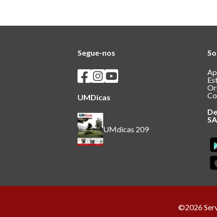
Segue-nos
So
Seguir os SASUM no Facebook
Seguir os SASUM no Instagram
Seguir os SASUM no Youtube
Ap
Es
Or
Co
UMDicas
De
S
UMdicas 209
©2026 Servi