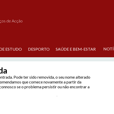
iços de Acção
NOTÍ
 DE ESTUDO
DESPORTO
SAÚDE E BEM-ESTAR
da
ontrada. Pode ter sido removida, o seu nome alterado
ecomendamos que comece novamente a partir da
o connosco se o problema persistir ou não encontrar a