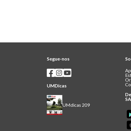
Segue-nos
So
Seguir os SASUM no Facebook
Seguir os SASUM no Instagram
Seguir os SASUM no Youtube
Ap
Es
Or
Co
UMDicas
De
S
UMdicas 209