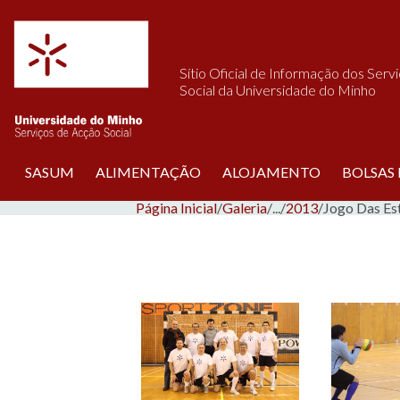
Saltar para o conteúdo
Sítio Oficial de Informação dos Serv
Social da Universidade do Minho
SASUM
ALIMENTAÇÃO
ALOJAMENTO
BOLSAS
Página Inicial
/
Galeria
/
...
/
2013
/
Jogo Das Est