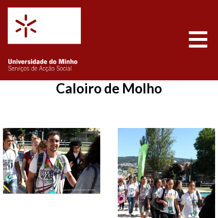
Saltar para o conteúdo
Abrir
Caloiro de Molho