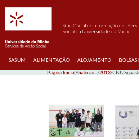
Saltar para o conteúdo
Sítio Oficial de Informação dos Serv
Social da Universidade do Minho
SASUM
ALIMENTAÇÃO
ALOJAMENTO
BOLSAS
Página Inicial
/
Galeria
/
...
/
2013
/
CNU Squas