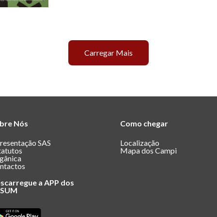
Carregar Mais
bre Nós
Como chegar
resentação SAS
Localização
tatutos
Mapa dos Campi
gânica
ntactos
scarregue a APP dos
ASUM