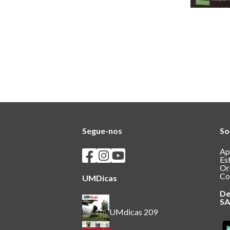
Segue-nos
So
Seguir os SASUM no Facebook
Seguir os SASUM no Instagram
Seguir os SASUM no Youtube
Ap
Es
Or
Co
UMDicas
De
S
UMdicas 209