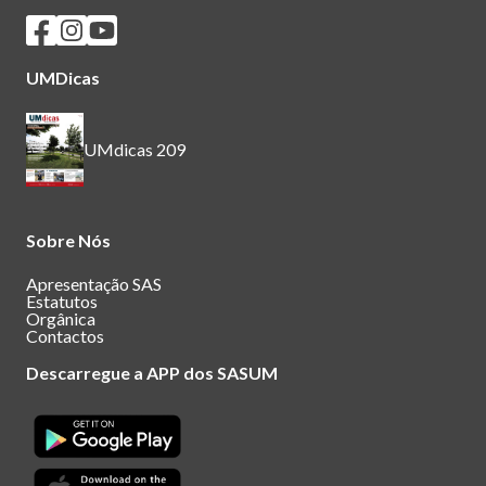
Seguir os SASUM no Facebook
Seguir os SASUM no Instagram
Seguir os SASUM no Youtube
UMDicas
UMdicas 209
Sobre Nós
Apresentação SAS
Estatutos
Orgânica
Contactos
Descarregue a APP dos SASUM