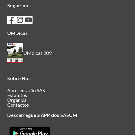
Segue-nos
Seguir os SASUM no Facebook
Seguir os SASUM no Instagram
Seguir os SASUM no Youtube
UMDicas
UMdicas 209
Sobre Nós
Apresentação SAS
Estatutos
Orgânica
Contactos
Descarregue a APP dos SASUM