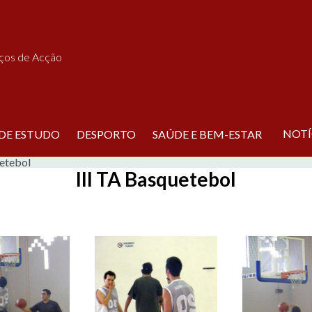
iços de Acção
NOTÍ
 DE ESTUDO
DESPORTO
SAÚDE E BEM-ESTAR
uetebol
III TA Basquetebol