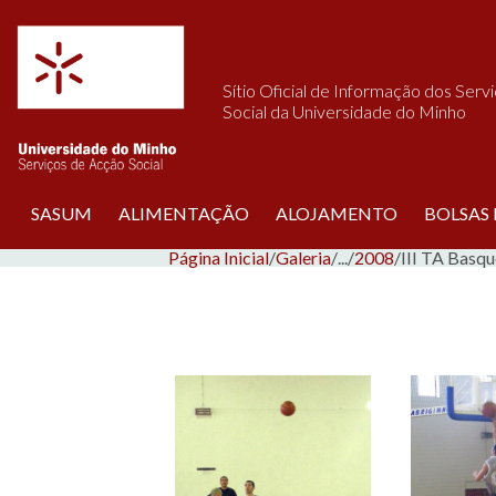
Saltar para o conteúdo
Sítio Oficial de Informação dos Serv
Social da Universidade do Minho
SASUM
ALIMENTAÇÃO
ALOJAMENTO
BOLSAS
Página Inicial
/
Galeria
/
...
/
2008
/
III TA Basq