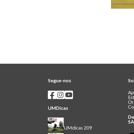
Segue-nos
So
Seguir os SASUM no Facebook
Seguir os SASUM no Instagram
Seguir os SASUM no Youtube
Ap
Es
Or
Co
UMDicas
De
S
UMdicas 209