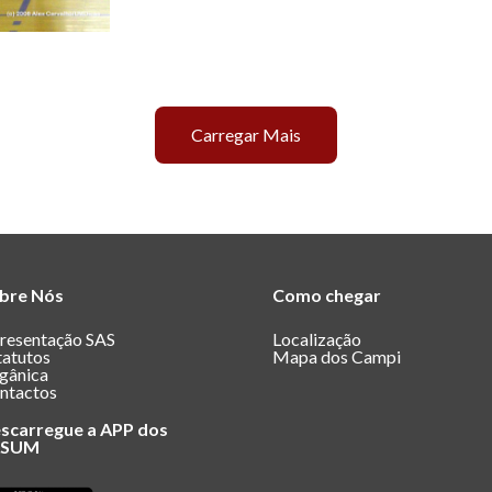
Carregar Mais
bre Nós
Como chegar
resentação SAS
Localização
tatutos
Mapa dos Campi
gânica
ntactos
scarregue a APP dos
ASUM