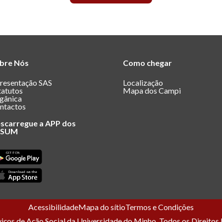
bre Nós
Como chegar
resentação SAS
Localização
tatutos
Mapa dos Campi
gânica
ntactos
scarregue a APP dos
ASUM
Acessibilidade
Mapa do sítio
Termos e Condições
ços de Ação Social da Universidade do Minho. Todos os Direitos