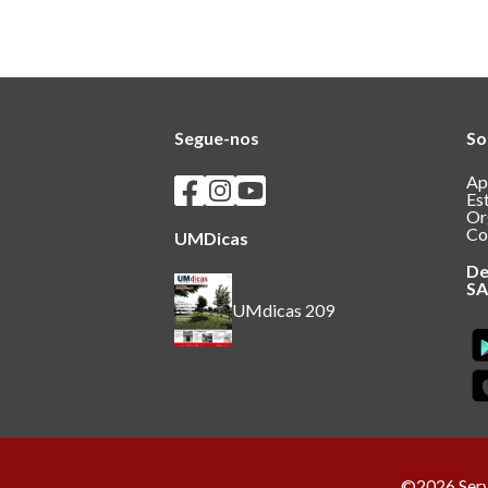
Segue-nos
So
Seguir os SASUM no Facebook
Seguir os SASUM no Instagram
Seguir os SASUM no Youtube
Ap
Es
Or
Co
UMDicas
De
S
UMdicas 209
©2026 Servi