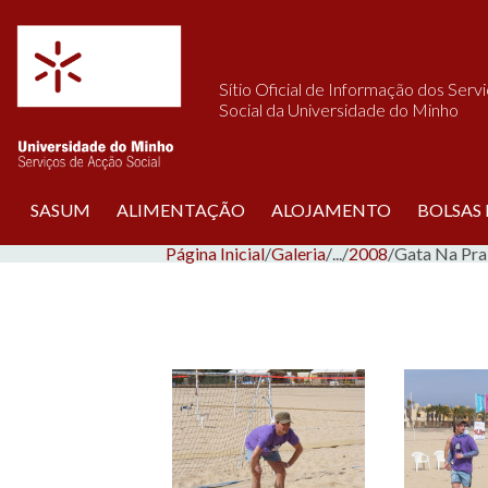
Saltar para o conteúdo
Sítio Oficial de Informação dos Serv
Social da Universidade do Minho
SASUM
ALIMENTAÇÃO
ALOJAMENTO
BOLSAS
Página Inicial
/
Galeria
/
...
/
2008
/
Gata Na Pra