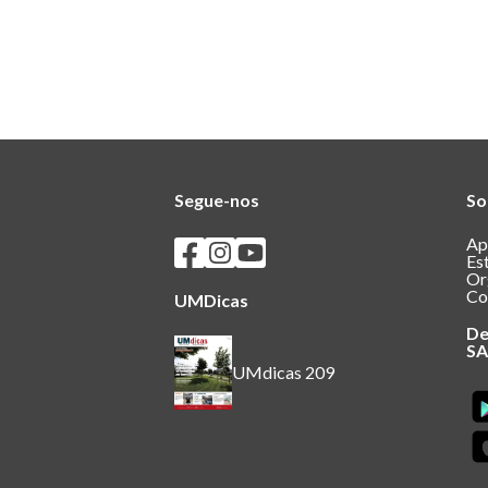
Segue-nos
So
Seguir os SASUM no Facebook
Seguir os SASUM no Instagram
Seguir os SASUM no Youtube
Ap
Es
Or
Co
UMDicas
De
S
UMdicas 209