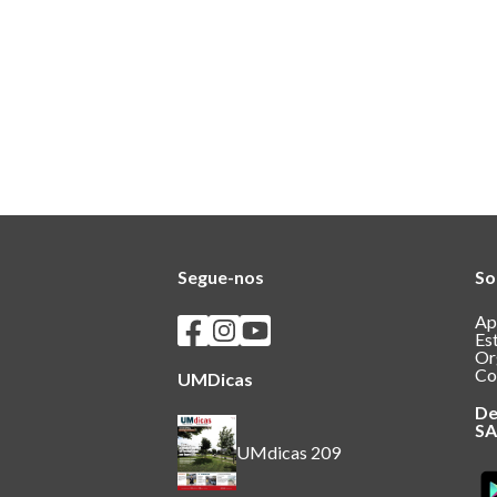
Segue-nos
So
Seguir os SASUM no Facebook
Seguir os SASUM no Instagram
Seguir os SASUM no Youtube
Ap
Es
Or
Co
UMDicas
De
S
UMdicas 209