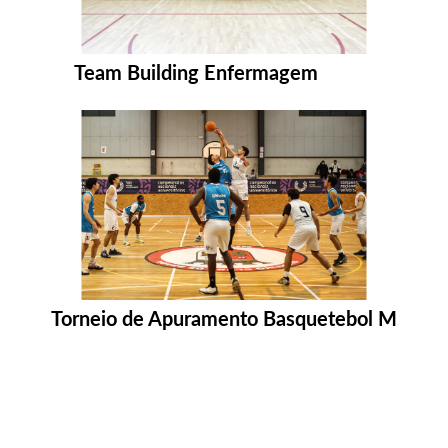
Entrar na pasta:
Team Building Enfermagem
Entrar na pasta:
Torneio de Apuramento Basquetebol M