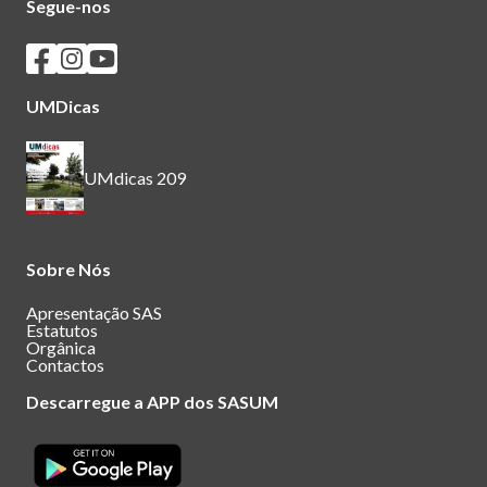
Segue-nos
Seguir os SASUM no Facebook
Seguir os SASUM no Instagram
Seguir os SASUM no Youtube
UMDicas
UMdicas 209
Sobre Nós
Apresentação SAS
Estatutos
Orgânica
Contactos
Descarregue a APP dos SASUM