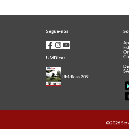
Segue-nos
So
Seguir os SASUM no Facebook
Seguir os SASUM no Instagram
Seguir os SASUM no Youtube
Ap
Es
Or
Co
UMDicas
De
S
UMdicas 209
©2026 Servi