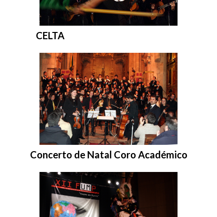
Entrar na pasta:
CELTA
Entrar na pasta:
Concerto de Natal Coro Académico