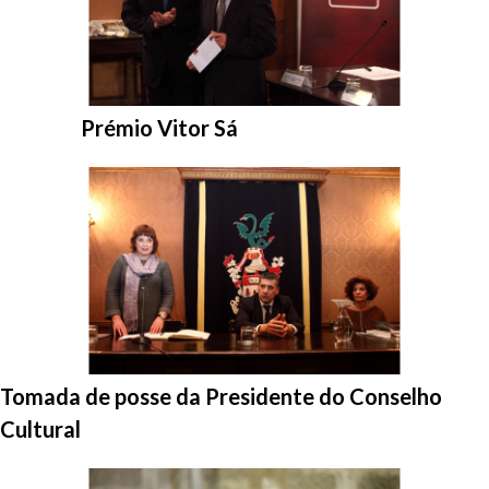
Entrar na pasta:
Prémio Vitor Sá
Entrar na pasta:
Tomada de posse da Presidente do Conselho
Cultural