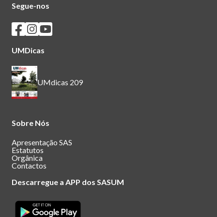
Segue-nos
Seguir os SASUM no Facebook
Seguir os SASUM no Instagram
Seguir os SASUM no Youtube
UMDicas
UMdicas 209
Sobre Nós
Apresentação SAS
Estatutos
Orgânica
Contactos
Descarregue a APP dos SASUM