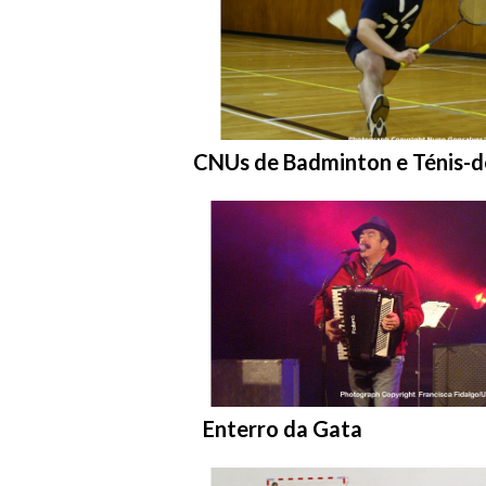
Entrar na pasta:
CNUs de Badminton e Ténis-
Entrar na pasta:
Enterro da Gata