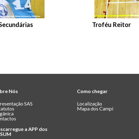
Entrar na pasta:
 Secundárias
Troféu Reitor
bre Nós
Como chegar
resentação SAS
Localização
tatutos
Mapa dos Campi
gânica
ntactos
scarregue a APP dos
ASUM