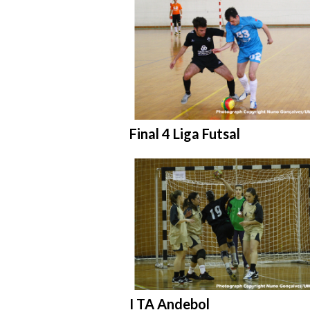
Entrar na pasta:
Final 4 Liga Futsal
Entrar na pasta:
I TA Andebol