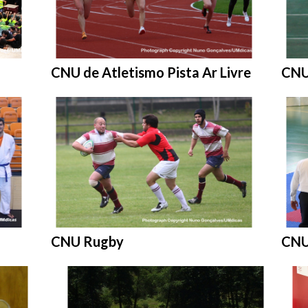
Entrar na pasta:
Entr
CNU de Atletismo Pista Ar Livre
CNU
Entrar na pasta:
Entr
CNU Rugby
CNU