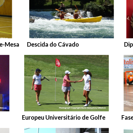
Entrar na pasta:
Ent
de-Mesa
Descida do Cávado
Dip
Entrar na pasta:
Entr
Europeu Universitário de Golfe
Fase