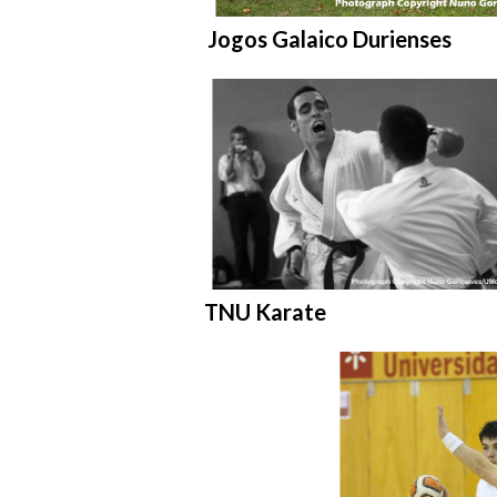
Entrar na pasta:
Jogos Galaico Durienses
Entrar na pasta:
TNU Karate