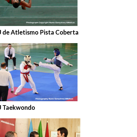
ar na pasta:
 de Atletismo Pista Coberta
ar na pasta:
 Taekwondo