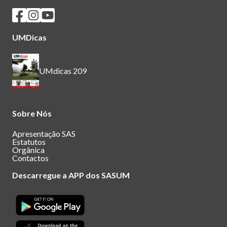
Seguir os SASUM no Facebook
Seguir os SASUM no Instagram
Seguir os SASUM no Youtube
UMDicas
UMdicas 209
Sobre Nós
Apresentação SAS
Estatutos
Orgânica
Contactos
Descarregue a APP dos SASUM