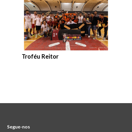
Entrar na pasta:
Troféu Reitor
Segue-nos