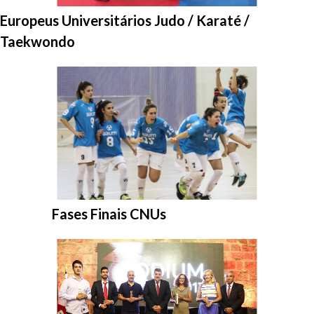
Entrar na pasta:
Europeus Universitários Judo / Karaté /
Taekwondo
Entrar na pasta:
Fases Finais CNUs