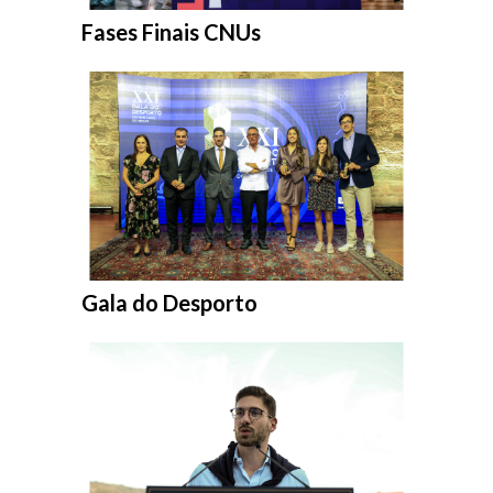
Entrar na pasta:
Fases Finais CNUs
Entrar na pasta:
Gala do Desporto