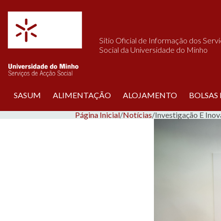
Saltar para o conteúdo
Sítio Oficial de Informação dos Serv
Social da Universidade do Minho
SASUM
ALIMENTAÇÃO
ALOJAMENTO
BOLSAS
Página Inicial
/
Notícias
/
Investigação E Ino