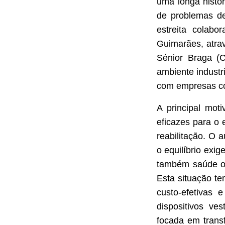
uma longa histór
de problemas de
estreita colabo
Guimarães, atra
Sénior Braga (C
ambiente industri
com empresas co
A principal mot
eficazes para o 
reabilitação. O 
o equilíbrio exi
também saúde oc
Esta situação te
custo-efetivas 
dispositivos ve
focada em transf