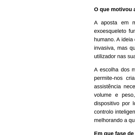
O que motivou a
A aposta em ma
exoesqueleto fu
humano. A ideia 
invasiva, mas q
utilizador nas su
A escolha dos ma
permite-nos cri
assistência nec
volume e peso,
dispositivo por
controlo intelige
melhorando a qual
Em que fase de