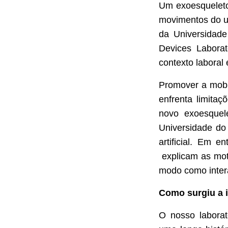
Um exoesqueleto 
movimentos do ut
da Universidad
Devices Laborat
contexto laboral e
Promover a mobil
enfrenta limita
novo exoesquele
Universidade do M
artificial. Em e
explicam as mot
modo como intera
Como surgiu a i
O nosso laborat