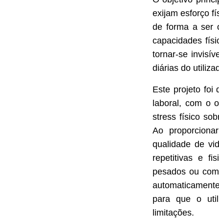
exijam esforço f
de forma a ser o
capacidades físi
tornar-se invisí
diárias do utiliza
Este projeto foi
laboral, com o o
stress físico so
Ao proporcionar
qualidade de vid
repetitivas e f
pesados ou compl
automaticamente
para que o uti
limitações.