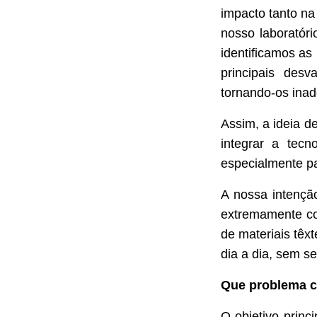
impacto tanto na
nosso laboratóri
identificamos as
principais des
tornando-os inad
Assim, a ideia de
integrar a tecn
especialmente pa
A nossa intençã
extremamente con
de materiais têxt
dia a dia, sem s
Que problema c
O objetivo princi