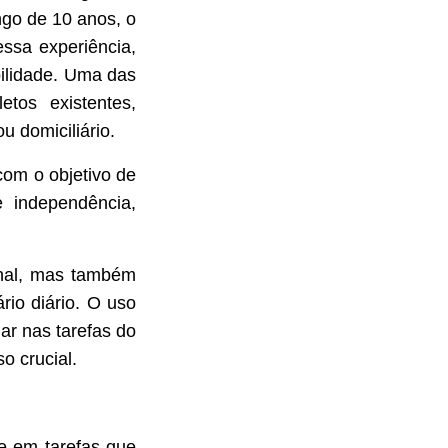
ngo de 10 anos, o
essa experiência,
bilidade. Uma das
tos existentes,
u domiciliário.
com o objetivo de
e independência,
onal, mas também
rio diário. O uso
iar nas tarefas do
o crucial.
 e em tarefas que