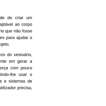
ade de criar um
aptável ao corpo
rio que não fosse
es para ajudar o
ojeto.
cos do vestuário,
iente em gerar a
 força com pouco
indo-lhe usar o
es e sistemas de
ilizador precisa,