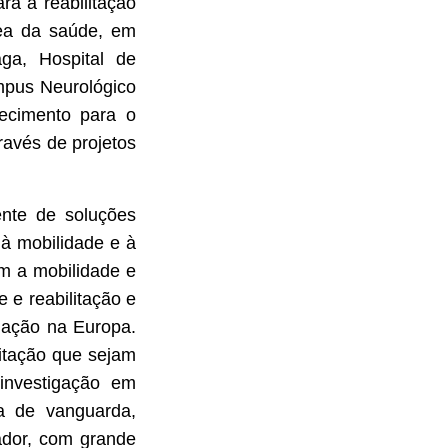
ra a reabilitação
rea da saúde, em
aga, Hospital de
mpus Neurológico
hecimento para o
ravés de projetos
ente de soluções
 à mobilidade e à
am a mobilidade e
 e reabilitação e
lação na Europa.
litação que sejam
 investigação em
ea de vanguarda,
zador, com grande