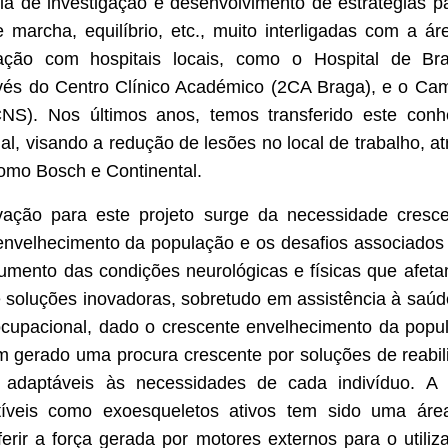
ia de investigação e desenvolvimento de estratégias pa
 marcha, equilíbrio, etc., muito interligadas com a á
ração com hospitais locais, como o Hospital de Br
vés do Centro Clínico Académico (2CA Braga), e o Ca
NS). Nos últimos anos, temos transferido este con
al, visando a redução de lesões no local de trabalho, at
mo Bosch e Continental.
ivação para este projeto surge da necessidade cresc
envelhecimento da população e os desafios associados
aumento das condições neurológicas e físicas que afet
ge soluções inovadoras, sobretudo em assistência à saúde
upacional, dado o crescente envelhecimento da popu
m gerado uma procura crescente por soluções de reabi
e adaptáveis às necessidades de cada indivíduo. A
stíveis como exoesqueletos ativos tem sido uma ár
erir a força gerada por motores externos para o utili