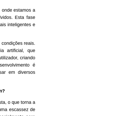
o, onde estamos a
lvidos. Esta fase
is inteligentes e
 condições reais.
 artificial, que
ilizador, criando
esenvolvimento é
usar em diversos
am?
ta, o que torna a
 uma escassez de