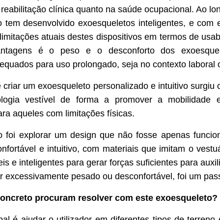
 reabilitação clínica quanto na saúde ocupacional. Ao lo
o tem desenvolvido exoesqueletos inteligentes, e com 
 limitações atuais destes dispositivos em termos de usa
vantagens é o peso e o desconforto dos exoesquele
equados para uso prolongado, seja no contexto laboral o
 criar um exoesqueleto personalizado e intuitivo surgiu 
ologia vestível de forma a promover a mobilidade 
ra aqueles com limitações físicas.
o foi explorar um design que não fosse apenas funci
fortável e intuitivo, com materiais que imitam o vestuá
eis e inteligentes para gerar forças suficientes para auxil
er excessivamente pesado ou desconfortável, foi um pass
oncreto procuram resolver com este exoesqueleto?
pal é ajudar o utilizador em diferentes tipos de terreno