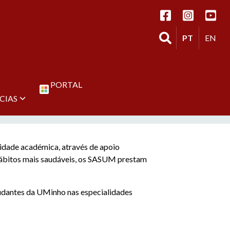
Seguir os SASUM 
Seguir os 
Segui
Ir para a página de 
Trocar lingu
Change
PT
EN
PORTAL
CIAS
nidade académica, através de apoio
ábitos mais saudáveis, os SASUM prestam
udantes da UMinho nas especialidades