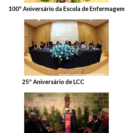
Entrar na pasta:
100º Aniversário da Escola de Enfermagem
Entrar na pasta:
25º Aniversário de LCC