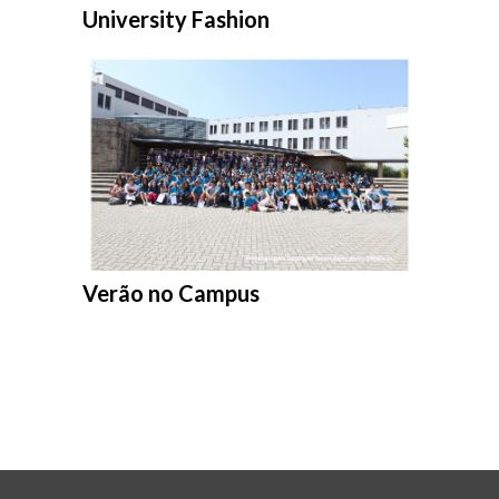
Entrar na pasta:
University Fashion
Entrar na pasta:
Verão no Campus