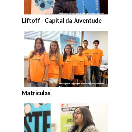
Entrar na pasta:
Liftoff - Capital da Juventude
Entrar na pasta:
Matriculas