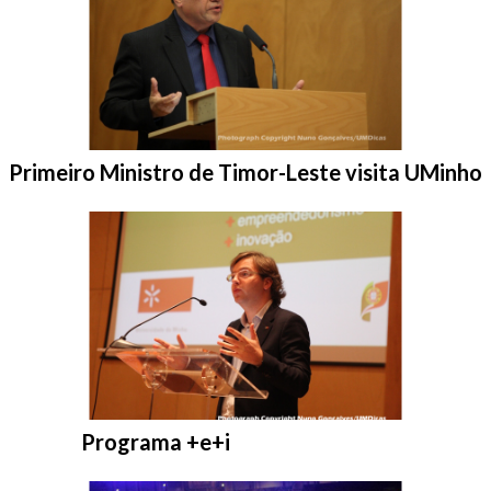
Entrar na pasta:
Primeiro Ministro de Timor-Leste visita UMinho
Entrar na pasta:
Programa +e+i