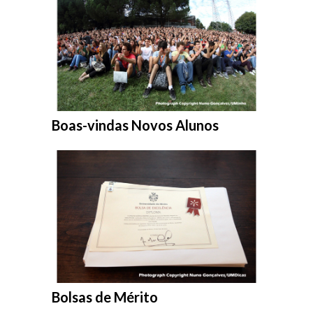
Entrar na pasta:
Boas-vindas Novos Alunos
Entrar na pasta:
Bolsas de Mérito