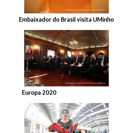
Entrar na pasta:
Embaixador do Brasil visita UMinho
Entrar na pasta:
Europa 2020