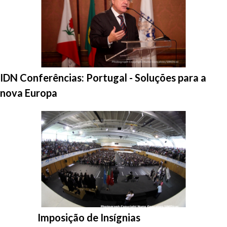
Entrar na pasta:
IDN Conferências: Portugal - Soluções para a
nova Europa
Entrar na pasta:
Imposição de Insígnias