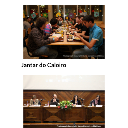
Entrar na pasta:
Jantar do Caloiro