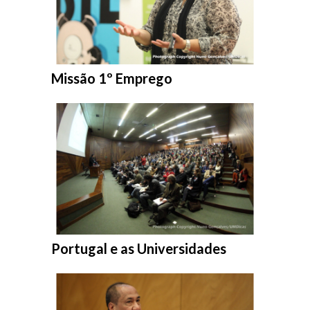
Entrar na pasta:
Missão 1º Emprego
Entrar na pasta:
Portugal e as Universidades