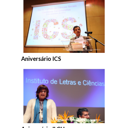
Entrar na pasta:
Aniversário ICS