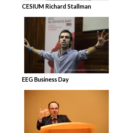
Entrar na pasta:
CESIUM Richard Stallman
Entrar na pasta:
EEG Business Day