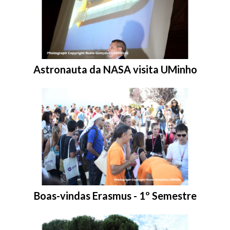
Entrar na pasta:
Astronauta da NASA visita UMinho
Entrar na pasta:
Boas-vindas Erasmus - 1º Semestre