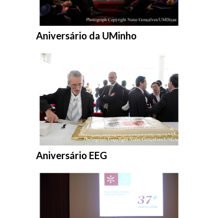
Entrar na pasta:
Aniversário da UMinho
Entrar na pasta:
Aniversário EEG