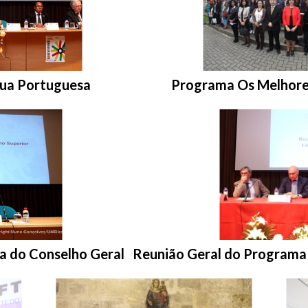
Entrar na pasta:
gua Portuguesa
Programa Os Melhore
Entrar na pasta:
a do Conselho Geral
Reunião Geral do Programa 