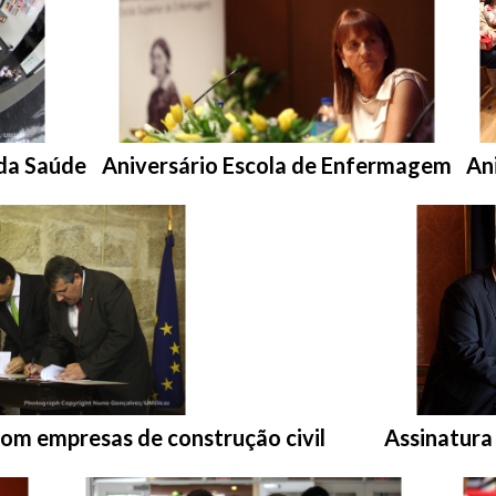
Entrar na pasta:
Ent
 da Saúde
Aniversário Escola de Enfermagem
An
Entrar na p
com empresas de construção civil
Assinatura