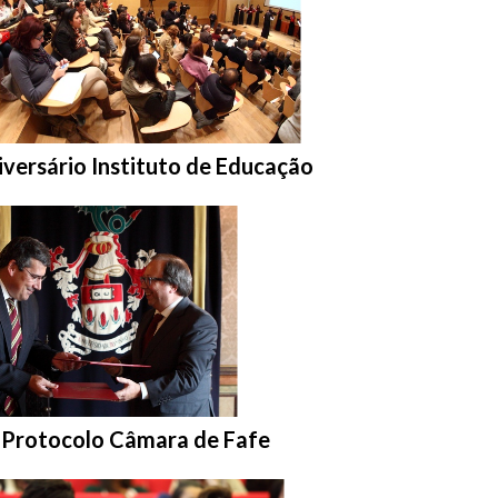
rar na pasta:
iversário Instituto de Educação
asta:
 Protocolo Câmara de Fafe