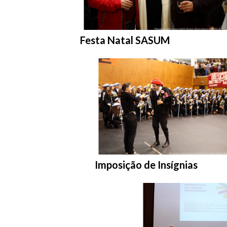
Entrar na pasta:
Festa Natal SASUM
Entrar na pasta:
Imposição de Insígnias