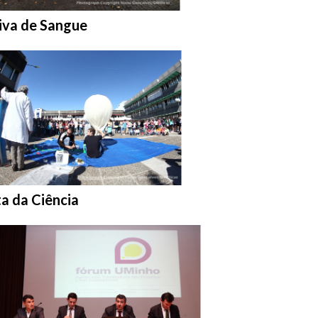
ar na pasta:
iva de Sangue
ar na pasta:
ta da Ciência