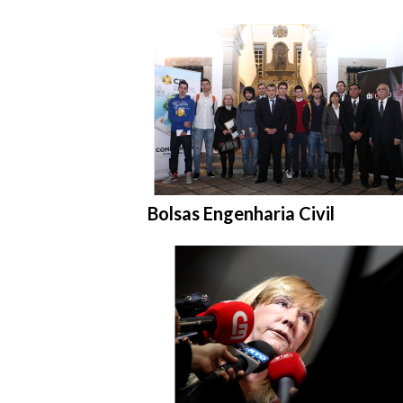
Entrar na pasta:
Bolsas Engenharia Civil