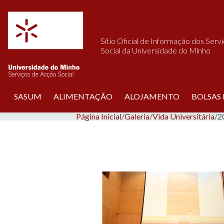
Saltar para o conteúdo
Sítio Oficial de Informação dos Serv
Social da Universidade do Minho
SASUM
ALIMENTAÇÃO
ALOJAMENTO
BOLSAS
Página Inicial
/
Galeria
/
Vida Universitária
/
2