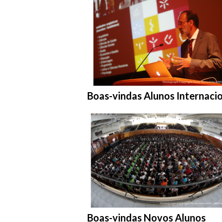
Entrar na pasta:
Boas-vindas Alunos Internaci
Entrar na pasta:
Boas-vindas Novos Alunos