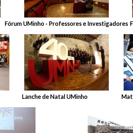
Entrar na pasta:
E
Fórum UMinho - Professores e Investigadores
Entrar na pasta:
Entr
Lanche de Natal UMinho
Matr