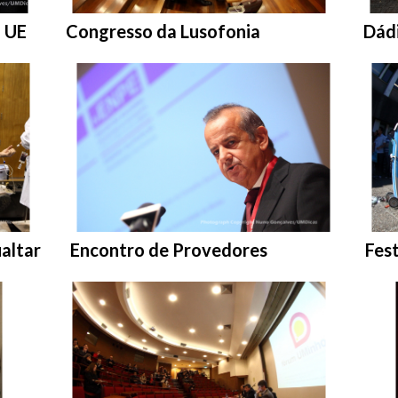
Entrar na pasta:
Entr
a UE
Congresso da Lusofonia
Dád
Entrar na pasta:
Entr
altar
Encontro de Provedores
Fes