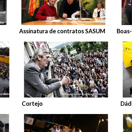
Entrar na pasta:
Entra
Assinatura de contratos SASUM
Boas-
Entrar na pasta:
Entr
Cortejo
Dád