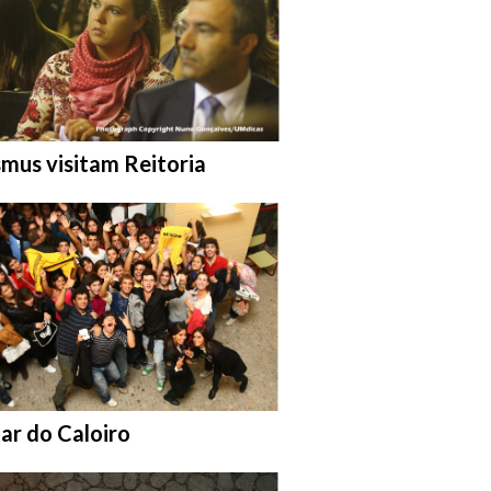
ar na pasta:
mus visitam Reitoria
ar na pasta:
ar do Caloiro