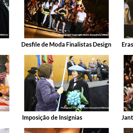
Entrar na pasta:
Entr
Desfile de Moda Finalistas Design
Eras
Entrar na pasta:
Entr
Imposição de Insígnias
Jant