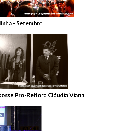
ar na pasta:
inha - Setembro
sta:
osse Pro-Reitora Cláudia Viana