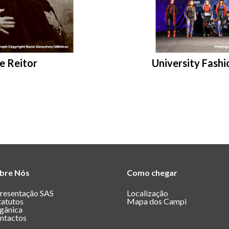
Entrar na pasta:
e Reitor
University Fashi
bre Nós
Como chegar
resentação SAS
Localização
tatutos
Mapa dos Campi
gânica
ntactos