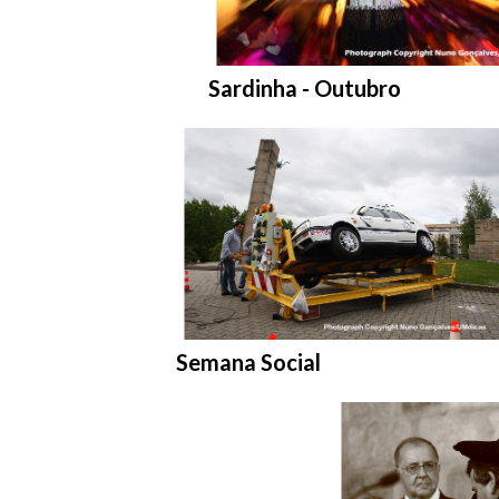
Entrar na pasta:
Sardinha - Outubro
Entrar na pasta:
Semana Social