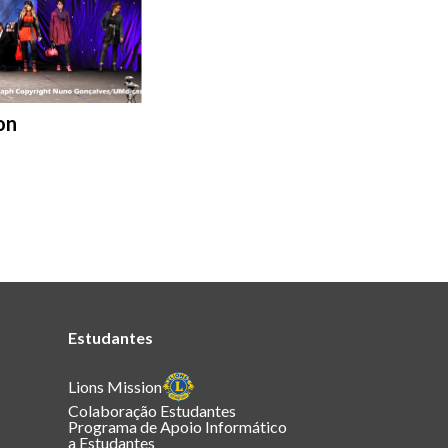
on
Estudantes
Lions Mission
Colaboração Estudantes
Programa de Apoio Informático
a Estudantes