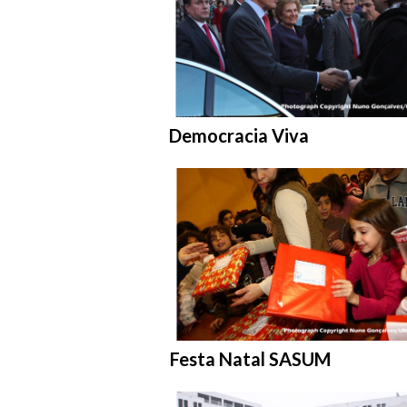
Entrar na pasta:
Democracia Viva
Entrar na pasta:
Festa Natal SASUM