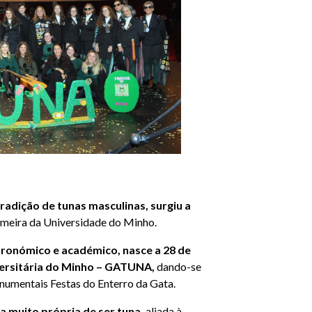
radição de tunas masculinas, surgiu a
imeira da Universidade do Minho.
stronómico e académico, nasce a 28 de
iversitária do Minho – GATUNA,
dando-se
numentais Festas do Enterro da Gata.
 muito própria de ser tuna,
aliada à