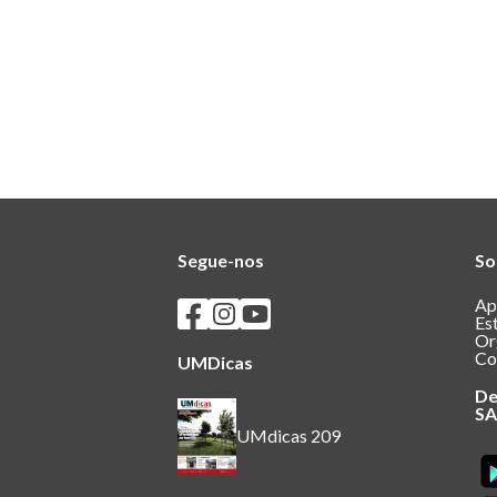
Segue-nos
So
Seguir os SASUM no Facebook
Seguir os SASUM no Instagram
Seguir os SASUM no Youtube
Ap
Es
Or
Co
UMDicas
De
S
UMdicas 209