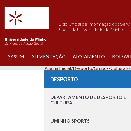
Saltar para o conteúdo
Sítio Oficial de Informação dos Serv
Social da Universidade do Minho
SASUM
ALIMENTAÇÃO
ALOJAMENTO
BOLSAS
Página Inicial
/
Desporto
/
Grupos-Culturais
/
DESPORTO
DEPARTAMENTO DE DESPORTO E
CULTURA
UMINHO SPORTS