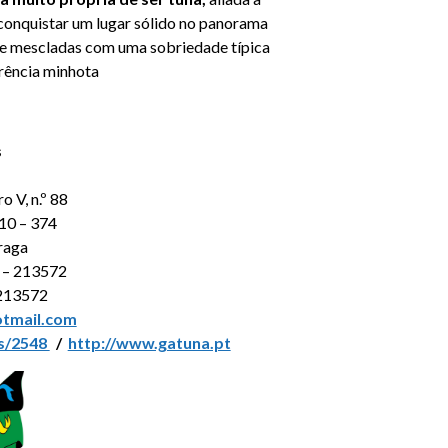
 conquistar um lugar sólido no panorama
pre mescladas com uma sobriedade típica
erência minhota
s
o V, n.º 88
10 – 374
raga
 – 213572
 213572
tmail.com
as/2548
/
http://www.gatuna.pt