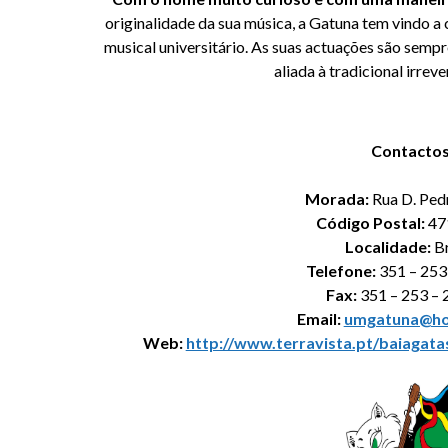
originalidade da sua música, a Gatuna tem vindo a
musical universitário. As suas actuações são sem
aliada à tradicional irrev
Contacto
Morada:
Rua D. Pedr
Código Postal:
47
Localidade:
B
Telefone:
351 – 253
Fax:
351 – 253 –
Email:
umgatuna@ho
Web:
http://www.terravista.pt/baiagat