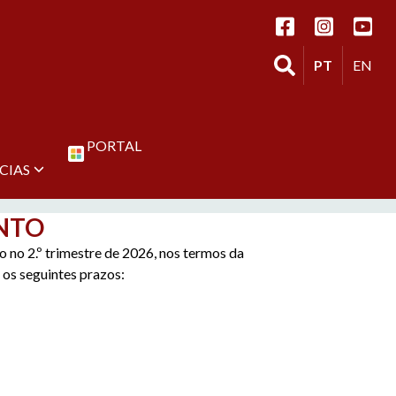
Seguir os SASUM 
Seguir os 
Segui
Ir para a página de 
Trocar lingu
Change
PT
EN
PORTAL
CIAS
NTO
 no 2.º trimestre de 2026, nos termos da
 os seguintes prazos: