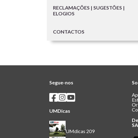
RECLAMAÇÕES | SUGESTÕES |
ELOGIOS
CONTACTOS
Segue-nos
So
Seguir os SASUM no Facebook
Seguir os SASUM no Instagram
Seguir os SASUM no Youtube
Ap
Es
Or
Co
UMDicas
De
S
UMdicas 209