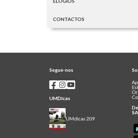
ELOGIOS
CONTACTOS
Segue-nos
So
Seguir os SASUM no Facebook
Seguir os SASUM no Instagram
Seguir os SASUM no Youtube
Ap
Es
Or
Co
UMDicas
De
S
UMdicas 209