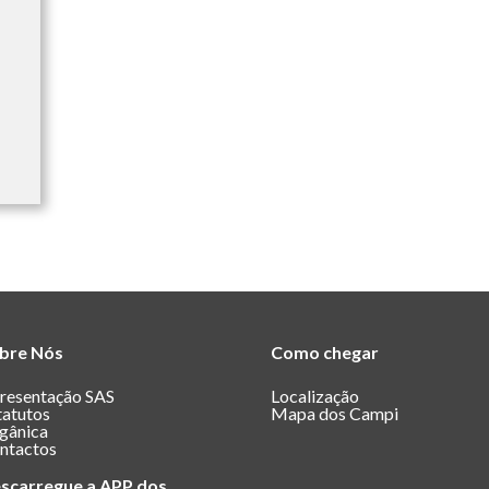
bre Nós
Como chegar
resentação SAS
Localização
tatutos
Mapa dos Campi
gânica
ntactos
scarregue a APP dos