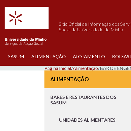
Saltar para o conteúdo
Sítio Oficial de Informação dos Serv
Social da Universidade do Minho
SASUM
ALIMENTAÇÃO
ALOJAMENTO
BOLSAS
Página Inicial
/
Alimentação
/
BAR DE ENGE
ALIMENTAÇÃO
BARES E RESTAURANTES DOS
SASUM
UNIDADES ALIMENTARES