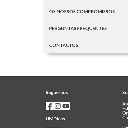
OS NOSSOS COMPROMISSOS
PERGUNTAS FREQUENTES
CONTACTOS
Segue-nos
So
Seguir os SASUM no Facebook
Seguir os SASUM no Instagram
Seguir os SASUM no Youtube
Ap
Es
Or
Co
UMDicas
De