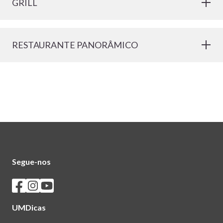
GRILL
RESTAURANTE PANORÂMICO
Segue-nos
Seguir os SASUM no Facebook
Seguir os SASUM no Instagram
Seguir os SASUM no Youtube
UMDicas