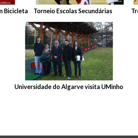
Entrar na pasta:
En
 Bicicleta
Torneio Escolas Secundárias
Tr
Entrar na pasta:
Universidade do Algarve visita UMinho