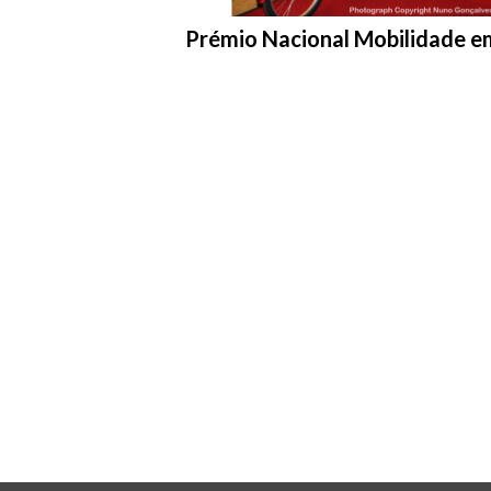
Entrar na pasta:
Prémio Nacional Mobilidade em