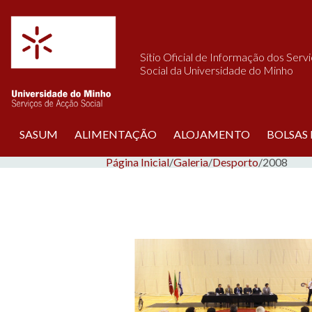
Saltar para o conteúdo
Sítio Oficial de Informação dos Serv
Social da Universidade do Minho
SASUM
ALIMENTAÇÃO
ALOJAMENTO
BOLSAS
Página Inicial
/
Galeria
/
Desporto
/
2008