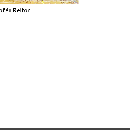
trar na pasta:
oféu Reitor